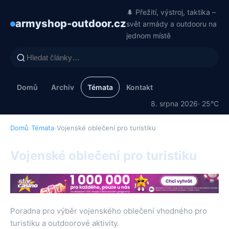
🌲 Přežití, výstroj, taktika –
armyshop-outdoor.cz
svět armády a outdooru na
jednom místě
Domů
Archiv
Témata
Kontakt
8. srpna 2026
· 25°C
Domů
›
Témata
›
Vojenské oblečení pro turistiku
Vojenské oblečení pro turistiku
Poradna pro výběr vojenského oblečení vhodného pro
turistiku a outdoorové aktivity.