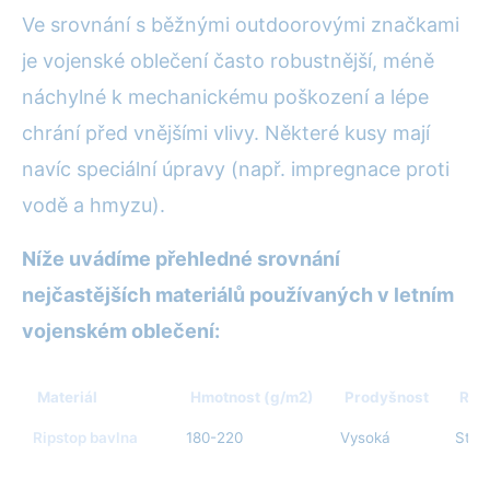
Ve srovnání s běžnými outdoorovými značkami
je vojenské oblečení často robustnější, méně
náchylné k mechanickému poškození a lépe
chrání před vnějšími vlivy. Některé kusy mají
navíc speciální úpravy (např. impregnace proti
vodě a hmyzu).
Níže uvádíme přehledné srovnání
nejčastějších materiálů používaných v letním
vojenském oblečení:
Materiál
Hmotnost (g/m2)
Prodyšnost
Rych
Ripstop bavlna
180-220
Vysoká
Stře