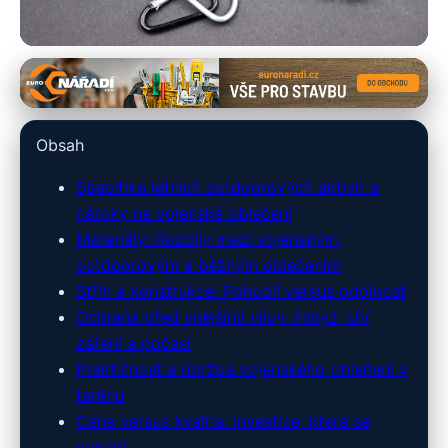
armyshop-outdoor.cz
Vojenské Oblečení na Letní
Obsah
Tábory: Komfort, Funkčnost,
Specifika letních outdoorových aktivit a
Bezpečí
nároky na vojenské oblečení
Materiály: Rozdíly mezi vojenským,
7. 4. 2026
· 10 min čtení · Autor: Tomáš Novák
outdoorovým a běžným oblečením
Střih a konstrukce: Pohodlí versus odolnost
Ochrana před vnějšími vlivy: Hmyz, UV
záření a počasí
Praktičnost a údržba vojenského oblečení v
terénu
Cena versus kvalita: Investice, která se
vyplatí