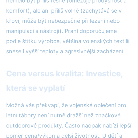
nemělo být příliš těsné (omezuje prodyšnost a
komfort), ale ani příliš volné (zachytává se v
křoví, může být nebezpečné při lezení nebo
manipulaci s nástroji). Praní doporučujeme
podle štítku výrobce, většina vojenských textilií
snese i vyšší teploty a agresivnější zacházení.
Cena versus kvalita: Investice,
která se vyplatí
Možná vás překvapí, že vojenské oblečení pro
letní tábory není nutně dražší než značkové
outdoorové produkty. Často naopak nabízí lepší
poměr cena/výkon a delší životnost. U dětí a