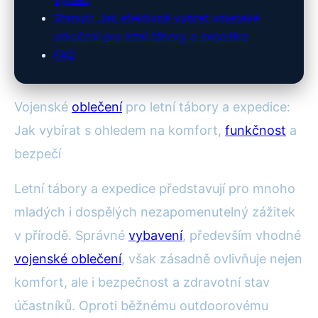
Shrnutí: Jak efektivně vybrat vojenské
oblečení pro letní tábory a expedice
FAQ
Vojenské
oblečení
pro letní tábory a expedice:
Jak vybírat s ohledem na komfort,
funkčnost
a
bezpečí
Letní tábory a expedice představují pro mnoho
mladých i dospělých nezapomenutelný zážitek
v přírodě. Správné
vybavení
, především vhodné
vojenské oblečení
, však zásadně ovlivňuje nejen
komfort, ale i bezpečnost a zdravotní stav
účastníků. Oproti běžnému outdoorovému