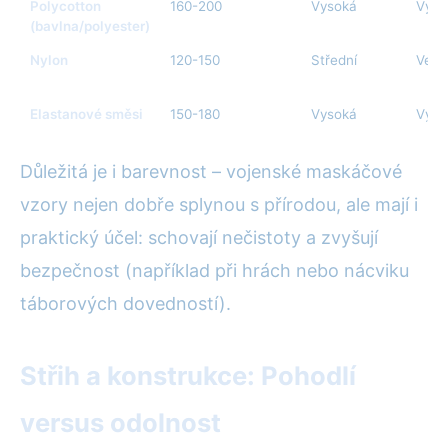
Polycotton
160-200
Vysoká
Vyso
(bavlna/polyester)
Nylon
120-150
Střední
Velm
Elastanové směsi
150-180
Vysoká
Vyso
Důležitá je i barevnost – vojenské maskáčové
vzory nejen dobře splynou s přírodou, ale mají i
praktický účel: schovají nečistoty a zvyšují
bezpečnost (například při hrách nebo nácviku
táborových dovedností).
Střih a konstrukce: Pohodlí
versus odolnost