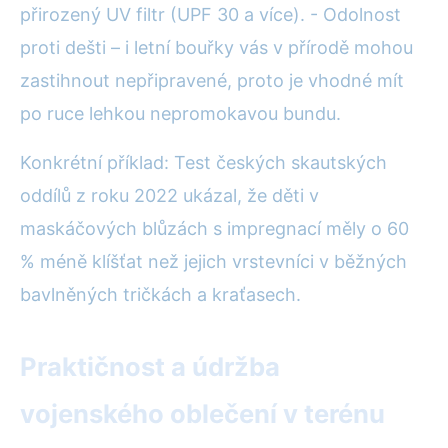
přirozený UV filtr (UPF 30 a více). - Odolnost
proti dešti – i letní bouřky vás v přírodě mohou
zastihnout nepřipravené, proto je vhodné mít
po ruce lehkou nepromokavou bundu.
Konkrétní příklad: Test českých skautských
oddílů z roku 2022 ukázal, že děti v
maskáčových blůzách s impregnací měly o 60
% méně klíšťat než jejich vrstevníci v běžných
bavlněných tričkách a kraťasech.
Praktičnost a údržba
vojenského oblečení v terénu