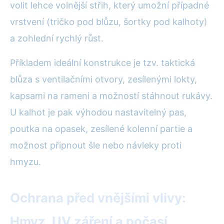
volit lehce volnější střih, který umožní případné
vrstvení (tričko pod blůzu, šortky pod kalhoty)
a zohlední rychlý růst.
Příkladem ideální konstrukce je tzv. taktická
blůza s ventilačními otvory, zesílenými lokty,
kapsami na rameni a možností stáhnout rukávy.
U kalhot je pak výhodou nastavitelný pas,
poutka na opasek, zesílené kolenní partie a
možnost připnout šle nebo návleky proti
hmyzu.
Ochrana před vnějšími vlivy:
Hmyz, UV záření a počasí