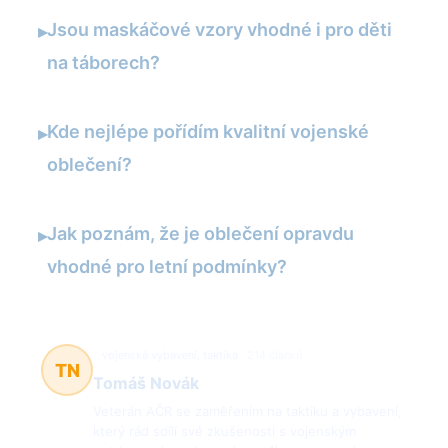
Jsou maskáčové vzory vhodné i pro děti
▸
na táborech?
Kde nejlépe pořídím kvalitní vojenské
▸
oblečení?
Jak poznám, že je oblečení opravdu
▸
vhodné pro letní podmínky?
vojenské vybavení, taktika
214 článků
TN
Tomáš Novák
Veterán AČR se zaměřením na taktiku a vybavení,
který rád sdílí své zkušenosti s vojenským