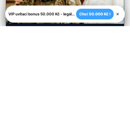
×
VIP uvítací bonus 50.000 Kč - legální české kasíno
Chci 50.000 Kč !
armyshop-outdoor.cz
Maximální péče o vojenské vybavení: Jak
prodloužit jeho životnost
1. 7. 2026