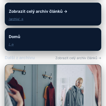
Zobrazit celý archiv článků →
/archiv/ →
Domů
/ →
Další z archivu
Zobrazit celý archiv článků →