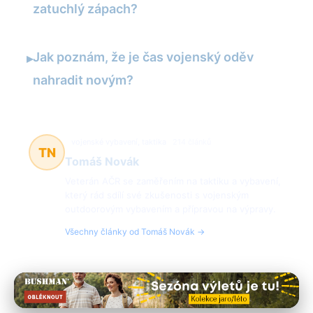
zatuchlý zápach?
Jak poznám, že je čas vojenský oděv
▸
nahradit novým?
vojenské vybavení, taktika
214 článků
TN
Tomáš Novák
Veterán AČR se zaměřením na taktiku a vybavení,
který rád sdílí své zkušenosti s vojenským
outdoorovým vybavením a přípravou na výpravy.
Všechny články od Tomáš Novák →