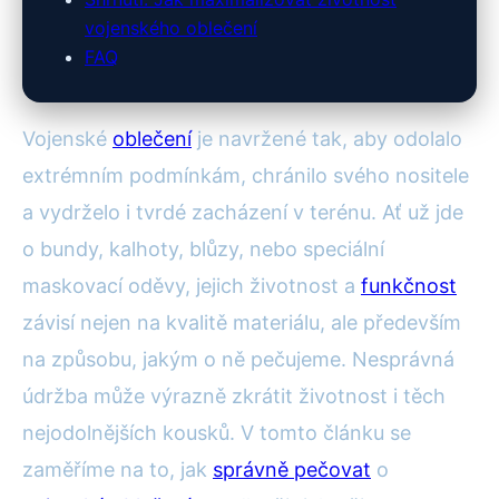
vojenského oblečení
FAQ
Vojenské
oblečení
je navržené tak, aby odolalo
extrémním podmínkám, chránilo svého nositele
a vydrželo i tvrdé zacházení v terénu. Ať už jde
o bundy, kalhoty, blůzy, nebo speciální
maskovací oděvy, jejich životnost a
funkčnost
závisí nejen na kvalitě materiálu, ale především
na způsobu, jakým o ně pečujeme. Nesprávná
údržba může výrazně zkrátit životnost i těch
nejodolnějších kousků. V tomto článku se
zaměříme na to, jak
správně pečovat
o