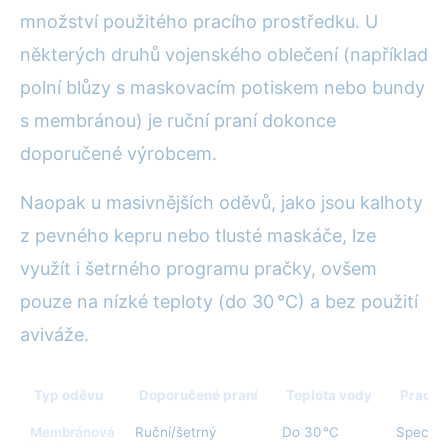
množství použitého pracího prostředku. U
některých druhů vojenského oblečení (například
polní blůzy s maskovacím potiskem nebo bundy
s membránou) je ruční praní dokonce
doporučené výrobcem.
Naopak u masivnějších oděvů, jako jsou kalhoty
z pevného kepru nebo tlusté maskáče, lze
využít i šetrného programu pračky, ovšem
pouze na nízké teploty (do 30 °C) a bez použití
aviváže.
Typ oděvu
Doporučené praní
Teplota vody
Prací 
Membránová
Ruční/šetrný
Do 30 °C
Speciáln