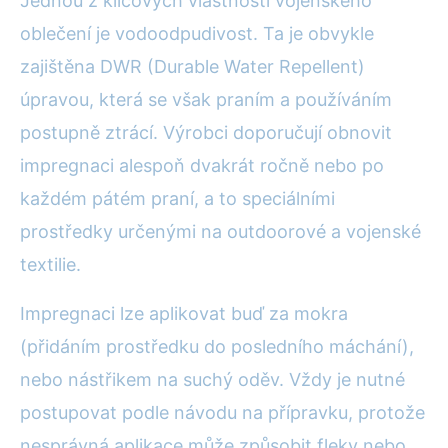
Jednou z klíčových vlastností vojenského
oblečení je vodoodpudivost. Ta je obvykle
zajištěna DWR (Durable Water Repellent)
úpravou, která se však praním a používáním
postupně ztrácí. Výrobci doporučují obnovit
impregnaci alespoň dvakrát ročně nebo po
každém pátém praní, a to speciálními
prostředky určenými na outdoorové a vojenské
textilie.
Impregnaci lze aplikovat buď za mokra
(přidáním prostředku do posledního máchání),
nebo nástřikem na suchý oděv. Vždy je nutné
postupovat podle návodu na přípravku, protože
nesprávná aplikace může způsobit fleky nebo