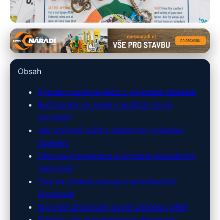
armyshop-outdoor.cz
Maximalizujte životnost
Obsah
vojenského oblečení: Klíčové
Význam správné péče o vojenské oblečení
tipy a triky
Ruční praní vs. praní v pračce: Co je
šetrnější?
7. 3. 2026
· 9 min čtení · Autor: Tomáš Novák
Jak správně sušit a skladovat vojenské
oblečení
Obnova impregnace a ochrana speciálních
vlastností
Tipy na drobné opravy a prodloužení
životnosti
Srovnání životnosti podle způsobu péče
Shrnutí: Jak maximalizovat životnost