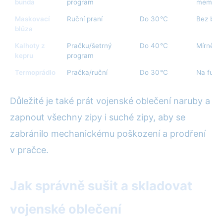
bunda
program
membrá
Maskovací
Ruční praní
Do 30 °C
Bez běli
blůza
Kalhoty z
Pračku/šetrný
Do 40 °C
Mírně al
kepru
program
Termoprádlo
Pračka/ruční
Do 30 °C
Na funkč
Důležité je také prát vojenské oblečení naruby a
zapnout všechny zipy i suché zipy, aby se
zabránilo mechanickému poškození a prodření
v pračce.
Jak správně sušit a skladovat
vojenské oblečení