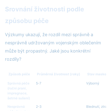
Srovnání životnosti podle
způsobu péče
Výzkumy ukazují, že rozdíl mezi správně a
nesprávně udržovaným vojenským oblečením
může být propastný. Jaké jsou konkrétní
rozdíly?
Způsob péče
Průměrná životnost (roky)
Stav maskovac
Správná péče
5-7
Výborný
(ruční praní,
impregnace,
šetrné sušení)
Nesprávná
2-3
Blednutí, ztráta