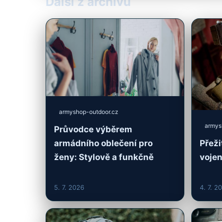
Další z archivu
armyshop-outdoor.cz
armys
Průvodce výběrem
armádního oblečení pro
Přeži
ženy: Stylově a funkčně
vojen
5. 7. 2026
4. 7. 2