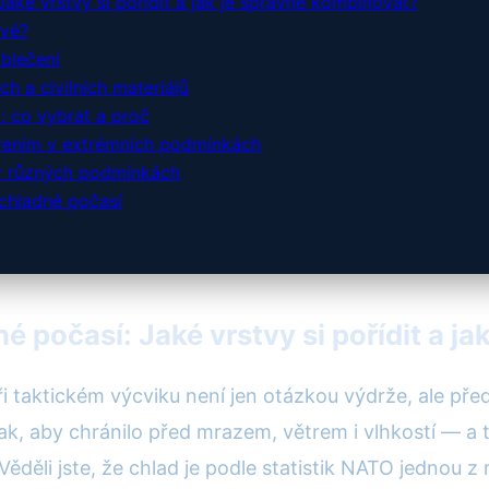
aké vrstvy si pořídit a jak je správně kombinovat?
ové?
blečení
ch a civilních materiálů
: co vybrat a proč
tvením v extrémních podmínkách
 v různých podmínkách
 chladné počasí
é počasí: Jaké vrstvy si pořídit a j
i taktickém výcviku není jen otázkou výdrže, ale pře
ak, aby chránilo před mrazem, větrem i vlhkostí — a
děli jste, že chlad je podle statistik NATO jednou z 