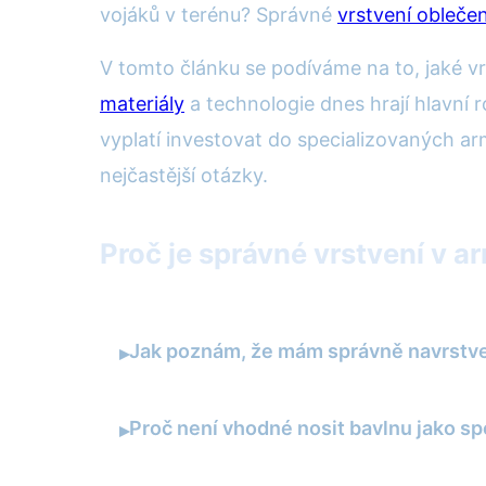
vojáků v terénu? Správné
vrstvení oblečen
V tomto článku se podíváme na to, jaké vr
materiály
a technologie dnes hrají hlavní rol
vyplatí investovat do specializovaných ar
nejčastější otázky.
Proč je správné vrstvení v a
Jak poznám, že mám správně navrstve
▸
Proč není vhodné nosit bavlnu jako sp
▸