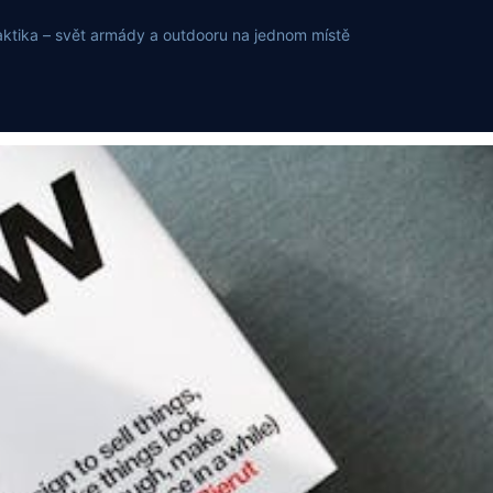
, taktika – svět armády a outdooru na jednom místě