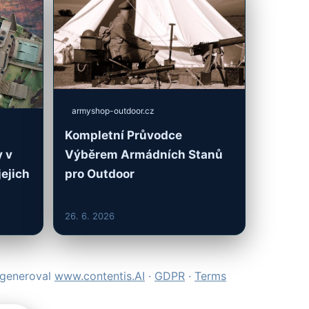
armyshop-outdoor.cz
Kompletní Průvodce
Výběrem Armádních Stanů
y v
pro Outdoor
ejich
26. 6. 2026
ygeneroval
www.contentis.AI
·
GDPR
·
Terms