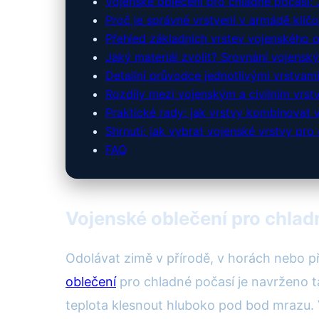
Vojenské oblečení pro chladné počasí: J
Proč je správné vrstvení v armádě klíč
Přehled základních vrstev vojenského o
Jaký materiál zvolit? Srovnání vojenský
Detailní průvodce jednotlivými vrstvami
Rozdíly mezi vojenským a civilním vrs
Praktické rady: jak vrstvy kombinovat
Shrnutí: jak vybrat vojenské vrstvy pro
FAQ
Vojenské oblečení pro chladn
Odolávat zimě v přírodě, v horách nebo př
oblečení
pro chladné počasí je navrženo t
teplota klesnout hluboko pod bod mrazu. Vě