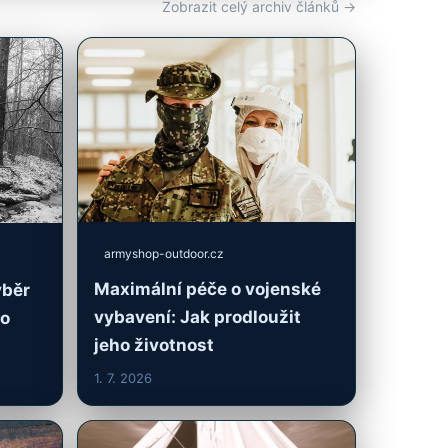
Zobrazit celý archiv článků →
armyshop-outdoor.cz
Maximální péče o vojenské
ýběr
vybavení: Jak prodloužit
ro
jeho životnost
1. 7. 2026