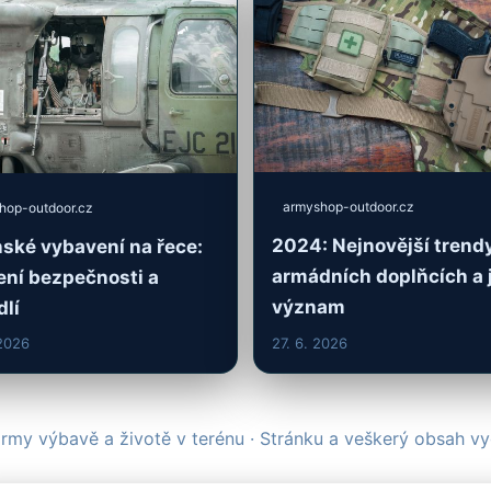
armyshop-outdoor.cz
hop-outdoor.cz
2024: Nejnovější trend
ské vybavení na řece:
armádních doplňcích a j
ní bezpečnosti a
význam
lí
 2026
27. 6. 2026
rmy výbavě a životě v terénu · Stránku a veškerý obsah v