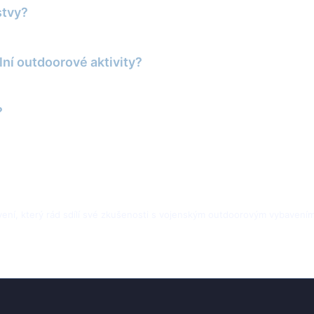
stvy?
lní outdoorové aktivity?
?
ení, který rád sdílí své zkušenosti s vojenským outdoorovým vybavením