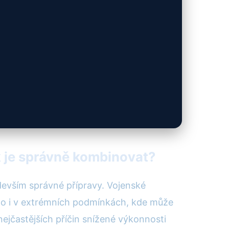
ak je správně kombinovat?
devším správné přípravy. Vojenské
 to i v extrémních podmínkách, kde může
nejčastějších příčin snížené výkonnosti