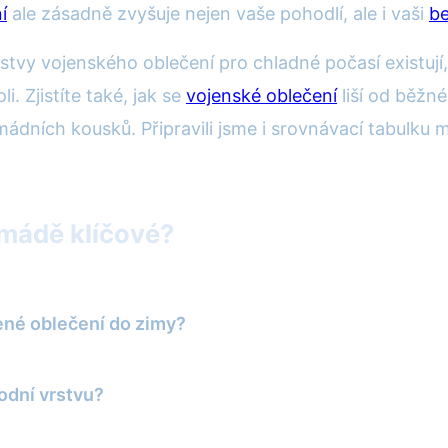
í
ale zásadně zvyšuje nejen vaše pohodlí, ale i vaši
b
stvy vojenského oblečení pro chladné počasí existují,
i. Zjistíte také, jak se
vojenské oblečení
liší od běž
mádních kousků. Připravili jsme i srovnávací tabulku 
rmádě klíčové?
né oblečení do zimy?
odní vrstvu?