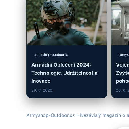
armyshop-outdoor.cz
armys
Armádní Oblečení 2024:
Vojen
Technologie, Udržitelnost a
Zvýše
Inovace
pohod
29. 6. 2026
28. 6.
Armyshop-Outdoor.cz – Nezávislý magazín o a