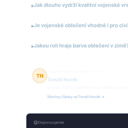
Jak dlouho vydrží kvalitní vojenské vr
▸
Je vojenské oblečení vhodné i pro civi
▸
Jakou roli hraje barva oblečení v zimě
▸
vojenské vybavení, taktika
214 článků
TN
Tomáš Novák
Veterán AČR se zaměřením na taktiku a vybav
Všechny články od Tomáš Novák →
Doporucujeme