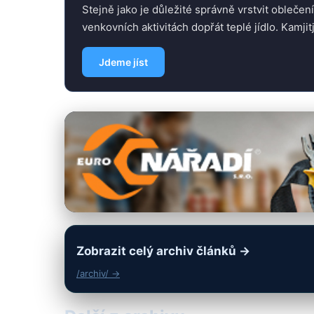
Stejně jako je důležité správně vrstvit oblečen
venkovních aktivitách dopřát teplé jídlo. Kamji
Jdeme jíst
Zobrazit celý archiv článků →
/archiv/ →