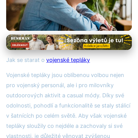
Výběr a údržba outdoorového oblečení
Udržujte Vojenské Tepláky v
Jak se starat o
vojenské tepláky
Top Stavu: Efektivní Péče a
Vojenské tepláky jsou oblíbenou volbou nejen
Tipy
pro vojenský personál, ale i pro milovníky
20. 9. 2025
· 4 min čtení · Autor: Tomáš Novák
outdoorových aktivit a casual módy. Díky své
odolnosti, pohodlí a funkcionalitě se staly stálicí
v šatnících po celém světě. Aby však vojenské
tepláky sloužily co nejdéle a zachovaly si své
vlastnosti, je důležité věnovat zvýšenou