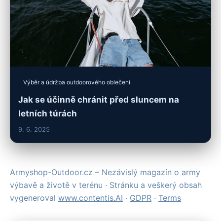
Výběr a údržba outdoorového oblečení
Jak se účinně chránit před sluncem na
letních túrách
9. 6. 2025
Armyshop-Outdoor.cz – Nezávislý magazín o army
výbavě a životě v terénu · Stránku a veškerý obsah
vygeneroval
www.contentis.AI
·
GDPR
·
Terms