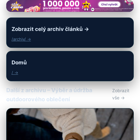
Zobrazit celý archiv článků →
/archiv/ →
Domů
/ →
Další z archivu – Výběr a údržba
Zobrazit
vše →
outdoorového oblečení