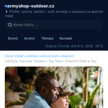
armyshop-outdoor.cz
🌲 Přežití, výstroj, taktika – svět armády a outdooru na jednom
místě
Domů
Archiv
Témata
Kontakt
Dnes je Čtvrtek dne 6 8. 2026
· 30°C
Domů
›
Výběr a údržba outdoorového oblečení
›
Udržujte Vojenské Tepláky v Top Stavu: Efektivní Péče a Tipy