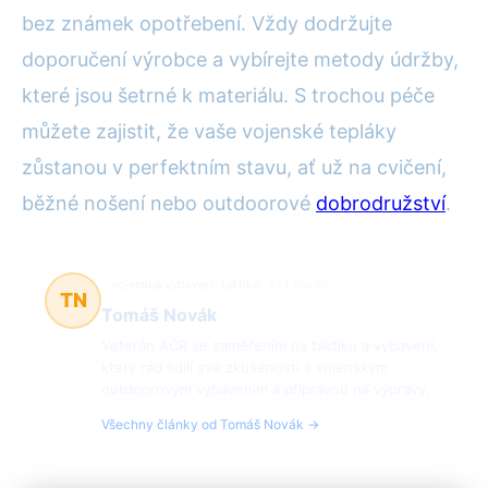
bez známek opotřebení. Vždy dodržujte
doporučení výrobce a vybírejte metody údržby,
které jsou šetrné k materiálu. S trochou péče
můžete zajistit, že vaše vojenské tepláky
zůstanou v perfektním stavu, ať už na cvičení,
běžné nošení nebo outdoorové
dobrodružství
.
vojenské vybavení, taktika
214 článků
TN
Tomáš Novák
Veterán AČR se zaměřením na taktiku a vybavení,
který rád sdílí své zkušenosti s vojenským
outdoorovým vybavením a přípravou na výpravy.
Všechny články od Tomáš Novák →