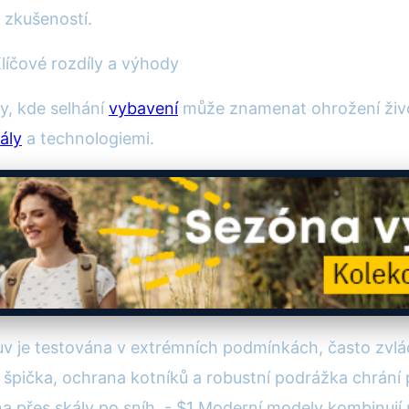
 zkušeností.
Klíčové rozdíly a výhody
y, kde selhání
vybavení
může znamenat ohrožení život
ály
a technologiemi.
obuv je testována v extrémních podmínkách, často zv
špička, ochrana kotníků a robustní podrážka chrání 
a přes skály po sníh. - $1 Moderní modely kombinuj