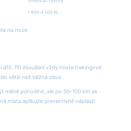
Střední až vysoká
1 800–4 500 Kč
ete na noze.
i dřít. Při zkoušení vždy noste trekingové
slo větší než běžná obuv.
 být méně pohodlné, ale po 50–100 km se
á místa aplikujte preventivně náplasti