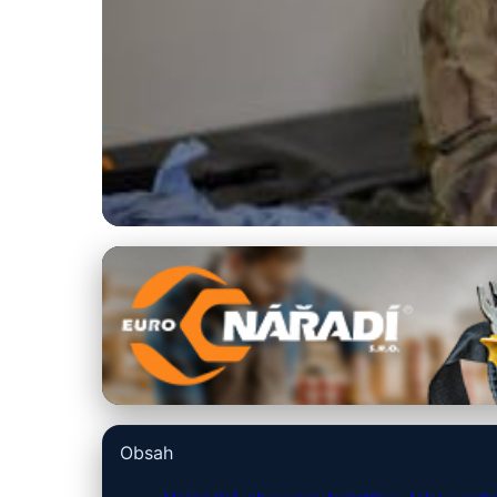
armyshop-outdoor.cz
Vojenské Boty na 
18. 3. 2026
· 8 min čtení · Autor: Tomáš Novák
Obsah