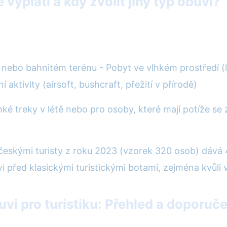
 vyplatí a kdy zvolit jiný typ obuvi?
nebo bahnitém terénu - Pobyt ve vlhkém prostředí (le
ktivity (airsoft, bushcraft, přežití v přírodě)
hké treky v létě nebo pro osoby, které mají potíže se
eskými turisty z roku 2023 (vzorek 320 osob) dává 
 před klasickými turistickými botami, zejména kvůli v
vi pro turistiku: Přehled a doporuče