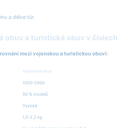
u a délce túr.
 obuv a turistická obuv v číslech
srovnání mezi vojenskou a turistickou obuví:
Vojenská obuv
1000–2000
90 % modelů
Vysoká
1,5–2,2 kg