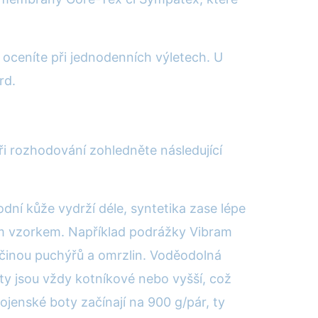
ž oceníte při jednodenních výletech. U
rd.
ři rozhodování zohledněte následující
odní kůže vydrží déle, syntetika zase lépe
kým vzorkem. Například podrážky Vibram
příčinou puchýřů a omrzlin. Voděodolná
y jsou vždy kotníkové nebo vyšší, což
jenské boty začínají na 900 g/pár, ty