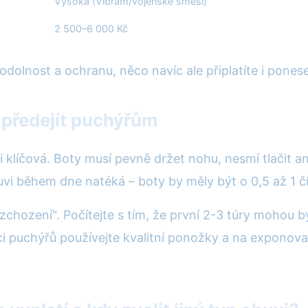
Vysoká (Vibram/vojenské směsi)
2 500–6 000 Kč
 odolnost a ochranu, něco navíc ale připlatíte i pones
a předejít puchýřům
i klíčová. Boty musí pevně držet nohu, nesmí tlačit an
vi během dne natéká – boty by měly být o 0,5 až 1 čí
rozchození". Počítejte s tím, že první 2-3 túry mohou
ci puchýřů používejte kvalitní ponožky a na exponovan