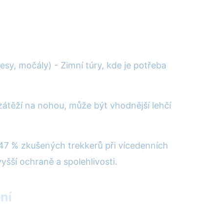
sy, močály) - Zimní túry, kde je potřeba
 zátěží na nohou, může být vhodnější lehčí
47 % zkušených trekkerů při vícedenních
yšší ochraně a spolehlivosti.
ní