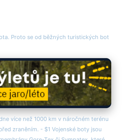
a. Proto se od běžných turistických bot
ládne více než 1000 km v náročném terénu
před zraněním. - $1 Vojenské boty jsou
í membrány Gore-Tex či Sympatex, které