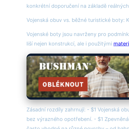
konkrétní doporučení na základě reálných
Vojenská obuv vs. běžné turistické boty: 
Vojenské boty jsou navrženy pro podmínk
liší nejen konstrukcí, ale i použitými
materi
Zásadní rozdíly zahrnují: - $1 Vojenská 
bez výrazného opotřebení. - $1 Zpevněná 
často vhodné na různé povrchy – od bahn