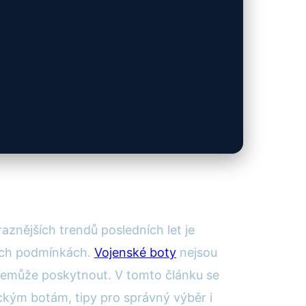
aznějších trendů posledních let je
ních podmínkách.
Vojenské boty
nejsou
o nemůže poskytnout. V tomto článku se
tickým botám, tipy pro správný výběr i