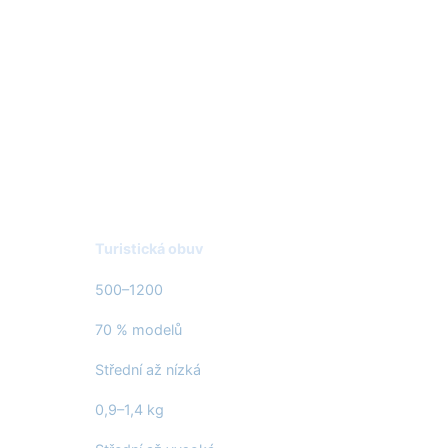
Turistická obuv
500–1200
70 % modelů
Střední až nízká
0,9–1,4 kg