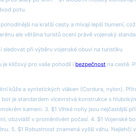
dvod potu.
 pohodlnější na kratší cesty a mívají lepší tlumení, co
énu ale většina turistů ocení právě vojenský standa
i sledovat při výběru vojenské obuvi na turistiku
 je klíčový pro vaše pohodlí i
bezpečnost
na cestě. P
itní kůže a syntetických vláken (Cordura, nylon). Přír
ch bot je standardem vícevrstvá konstrukce s hlubo
 na mokrém kameni. 3. $1 Vlhké nohy jsou nejčastější 
, obzvlášť v proměnlivém počasí. 4. $1 Vojenské bot
nu. 5. $1 Robustnost znamená vyšší váhu. Nejlehčí vo