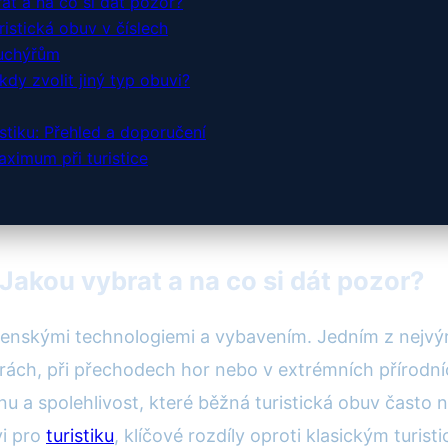
at a na co si dát pozor?
istická obuv v číslech
puchýřům
kdy zvolit jiný typ obuvi?
stiku: Přehled a doporučení
aximum při turistice
 Jakou vybrat a na co si dát pozor?
vojenskými technologiemi a vybavením. Jedním z nejvýr
úrách, při přechodech hor nebo v extrémních přírod
anu a spolehlivost, které běžná turistická obuv čast
vi pro
turistiku
, klíčové rozdíly oproti klasickým turis