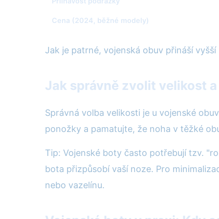
Přilnavost podrážky
Cena (2024, běžné modely)
Jak je patrné, vojenská obuv přináší vyšší
Jak správně zvolit velikost 
Správná volba velikosti je u vojenské obuv
ponožky a pamatujte, že noha v těžké obu
Tip: Vojenské boty často potřebují tzv. "
bota přizpůsobí vaší noze. Pro minimaliza
nebo vazelínu.