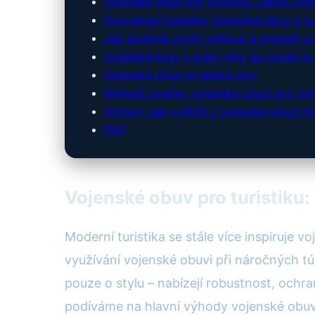
Vojenské obuv pro turistiku: Jakou vybr
Srovnávací tabulka: Vojenská obuv a tur
Jak správně zvolit velikost a předejít 
Vojenské boty v praxi: Kdy se vyplatí a 
Vojenská obuv je ideální pro:
Nejlepší značky vojenské obuvi pro turi
Shrnutí: Jak vytěžit z vojenské obuvi m
FAQ
Vojenské obuv pro turistiku:
Moderní turistika se stále více inspiruje 
využívání vojenské obuvi při náročných t
pouze o stylu – nabízejí robustnost, ochr
podíváme na hlavní výhody vojenské obu