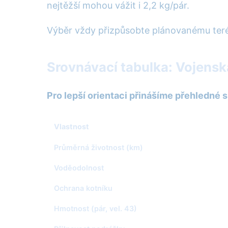
nejtěžší mohou vážit i 2,2 kg/pár.
Výběr vždy přizpůsobte plánovanému terén
Srovnávací tabulka: Vojenská
Pro lepší orientaci přinášíme přehledné 
Vlastnost
Průměrná životnost (km)
Voděodolnost
Ochrana kotníku
Hmotnost (pár, vel. 43)