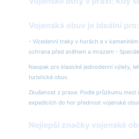
Vojenské boty v praxi: Kdy se
Vojenská obuv je ideální pro:
- Vícedenní treky v horách a v kamenitém 
ochrana před sněhem a mrazem - Speciální a
Naopak pro klasické jednodenní výlety, le
turistická obuv.
Zkušenost z praxe: Podle průzkumu mezi č
expedicích do hor přednost vojenské obuvi
Nejlepší značky vojenské obu