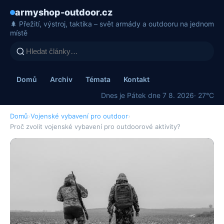
armyshop-outdoor.cz
🌲 Přežití, výstroj, taktika – svět armády a outdooru na jednom
místě
Domů
Archiv
Témata
Kontakt
Dnes je Pátek dne 7 8. 2026
· 27°C
Domů
›
Vojenské vybavení pro outdoor
›
Proč zvolit vojenské vybavení pro outdoorové aktivity?