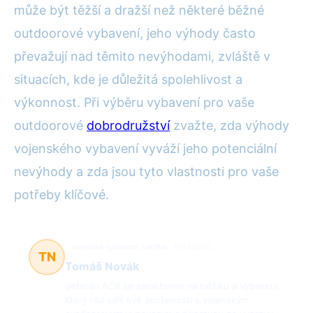
může být těžší a dražší než některé běžné
outdoorové vybavení, jeho výhody často
převažují nad těmito nevýhodami, zvláště v
situacích, kde je důležitá spolehlivost a
výkonnost. Při výběru vybavení pro vaše
outdoorové
dobrodružství
zvažte, zda výhody
vojenského vybavení vyváží jeho potenciální
nevýhody a zda jsou tyto vlastnosti pro vaše
potřeby klíčové.
vojenské vybavení, taktika
214 článků
TN
Tomáš Novák
Veterán AČR se zaměřením na taktiku a vybavení,
který rád sdílí své zkušenosti s vojenským