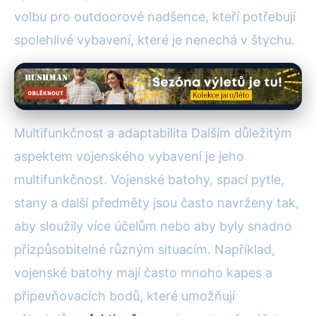
volbu pro outdoorové nadšence, kteří potřebují
spolehlivé vybavení, které je nenechá v štychu.
Multifunkčnost a adaptabilita Dalším důležitým
aspektem vojenského vybavení je jeho
multifunkčnost. Vojenské batohy, spací pytle,
stany a další předměty jsou často navrženy tak,
aby sloužily více účelům nebo aby byly snadno
přizpůsobitelné různým situacím. Například,
vojenské batohy mají často mnoho kapes a
připevňovacích bodů, které umožňují