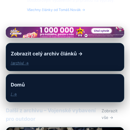
outdoorovým vybavením a přípravou na výpravy.
Všechny články od Tomáš Novák →
Zobrazit celý archiv článků →
/archiv/ →
Domů
/ →
Další z archivu – Vojenské vybavení
Zobrazit
vše →
pro outdoor