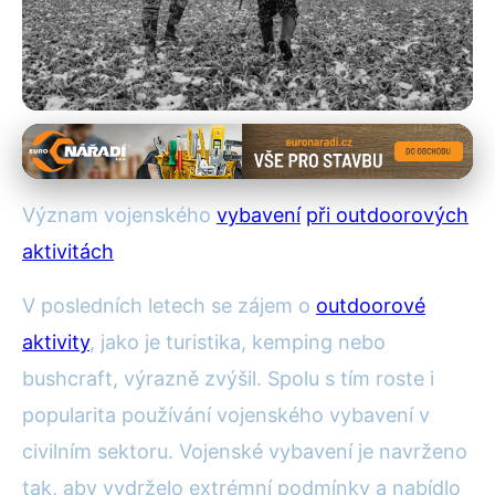
Vojenské vybavení pro outdoor
Proč zvolit vojenské vybavení
Význam vojenského
vybavení
při outdoorových
pro outdoorové aktivity?
aktivitách
13. 8. 2025
· 4 min čtení · Autor: Tomáš Novák
V posledních letech se zájem o
outdoorové
aktivity
, jako je turistika, kemping nebo
bushcraft, výrazně zvýšil. Spolu s tím roste i
popularita používání vojenského vybavení v
civilním sektoru. Vojenské vybavení je navrženo
tak, aby vydrželo extrémní podmínky a nabídlo