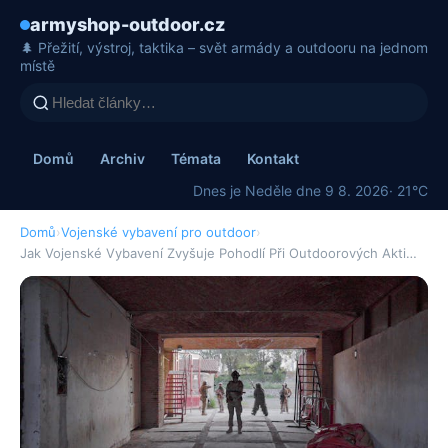
armyshop-outdoor.cz
🌲 Přežití, výstroj, taktika – svět armády a outdooru na jednom
místě
Domů
Archiv
Témata
Kontakt
Dnes je Neděle dne 9 8. 2026
· 21°C
Domů
›
Vojenské vybavení pro outdoor
›
Jak Vojenské Vybavení Zvyšuje Pohodlí Při Outdoorových Akti…