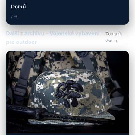
Domů
/ →
Další z archivu – Vojenské vybavení
Zobrazit
vše →
pro outdoor