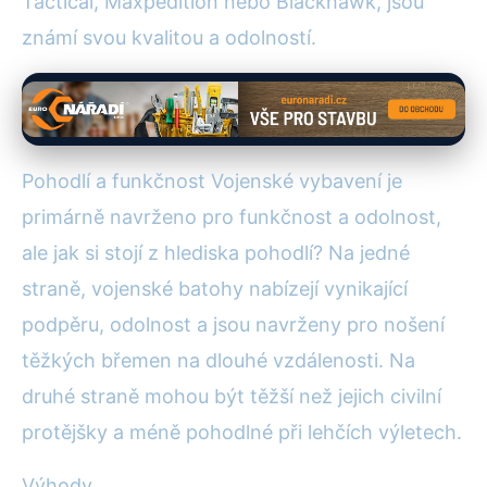
Tactical, Maxpedition nebo Blackhawk, jsou
známí svou kvalitou a odolností.
Pohodlí a funkčnost Vojenské vybavení je
primárně navrženo pro funkčnost a odolnost,
ale jak si stojí z hlediska pohodlí? Na jedné
straně, vojenské batohy nabízejí vynikající
podpěru, odolnost a jsou navrženy pro nošení
těžkých břemen na dlouhé vzdálenosti. Na
druhé straně mohou být těžší než jejich civilní
protějšky a méně pohodlné při lehčích výletech.
Výhody