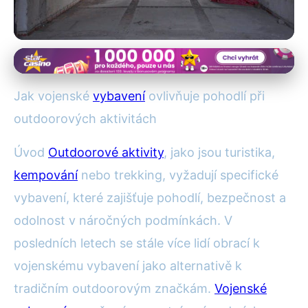
Vojenské vybavení pro outdoor
Jak Vojenské Vybavení Zvyšuje
Jak vojenské
vybavení
ovlivňuje pohodlí při
Pohodlí Při Outdoorových
outdoorových aktivitách
Aktivitách
Úvod
Outdoorové aktivity
, jako jsou turistika,
kempování
nebo trekking, vyžadují specifické
31. 7. 2025
· 4 min čtení · Autor: Tomáš Novák
vybavení, které zajišťuje pohodlí, bezpečnost a
odolnost v náročných podmínkách. V
posledních letech se stále více lidí obrací k
vojenskému vybavení jako alternativě k
tradičním outdoorovým značkám.
Vojenské