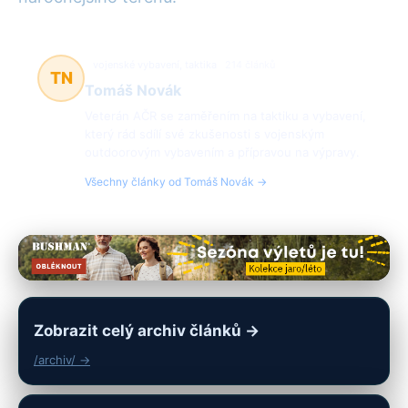
vojenské vybavení, taktika
214 článků
TN
Tomáš Novák
Veterán AČR se zaměřením na taktiku a vybavení,
který rád sdílí své zkušenosti s vojenským
outdoorovým vybavením a přípravou na výpravy.
Všechny články od Tomáš Novák →
Zobrazit celý archiv článků →
/archiv/ →