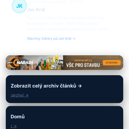
technologie, komunikace
38 článků
JK
Jan Král
Technický odborník na vojenskou výzbroj a
komunikační zařízení, který rád rozebírá
nejnovější technologie a jejich využití v terénu.
Všechny články od Jan Král →
Zobrazit celý archiv článků →
/archiv/ →
Domů
/ →