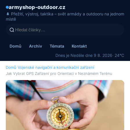
armyshop-outdoor.cz
🌲 Přežití, výstroj, taktika – svět armády a outdooru na jednom
místě
Domů
Archiv
Témata
Kontakt
Dnes je Neděle dne 9 8. 2026
· 24°C
Domů
›
Vojenské navigační a komunikační zařízení
›
Jak Vybrat GPS Zařízení pro Orientaci v Neznámém Terénu