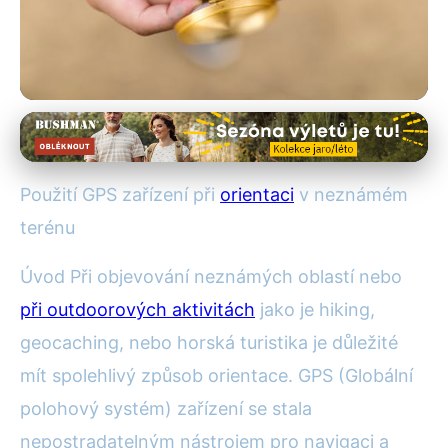
Vojenské navigační a komunikační zařízení
Jak Vybrat GPS Zařízení pro
Použití GPS zařízení při
orientaci
v neznámém
Orientaci v Neznámém Terénu
terénu
22. 6. 2025
· 3 min čtení · Autor: Jan Král
Úvod Při objevování neznámých oblastí nebo
při outdoorových aktivitách
jako je hiking,
geocaching, nebo horská turistika je důležité
mít spolehlivý způsob orientace. GPS (Globální
polohový systém) zařízení se stala
nepostradatelným nástrojem pro navigaci a