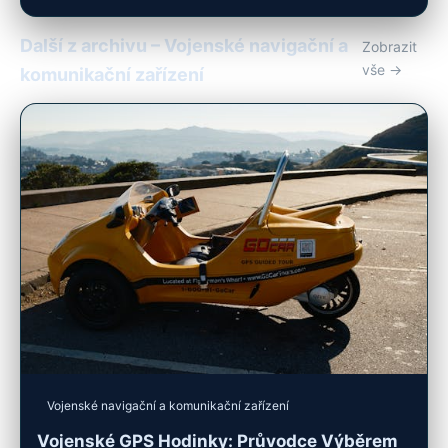
Další z archivu – Vojenské navigační a
Zobrazit
vše →
komunikační zařízení
Vojenské navigační a komunikační zařízení
Vojenské GPS Hodinky: Průvodce Výběrem