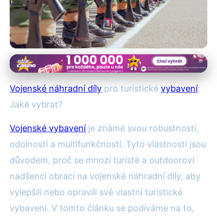
Vojenské vybavení pro outdoor
Vylepšete Turistické Vybavení
Vojenské náhradní díly
pro turistické
vybavení
:
Vojenskými Díly: Co a Jak
Jaké vybrat?
Vybrat?
Vojenské vybavení
je známé svou robustností,
odolností a multifunkčností. Tyto vlastnosti jsou
21. 1. 2026
· 4 min čtení · Autor: Tomáš Novák
důvodem, proč se mnozí turisté a outdooroví
nadšenci obrací na vojenské náhradní díly, aby
vylepšili nebo opravili své vlastní turistické
vybavení. V tomto článku se podíváme na to,