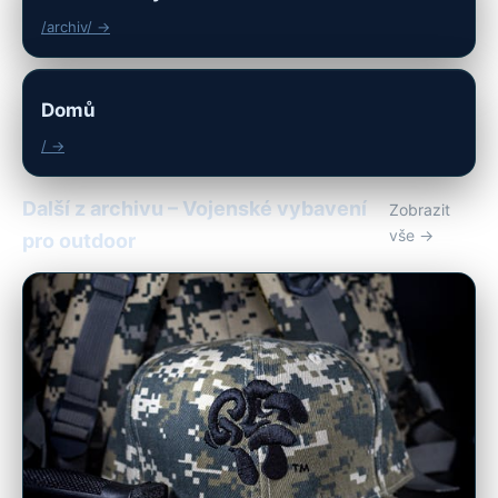
/archiv/ →
Domů
/ →
Další z archivu – Vojenské vybavení
Zobrazit
vše →
pro outdoor