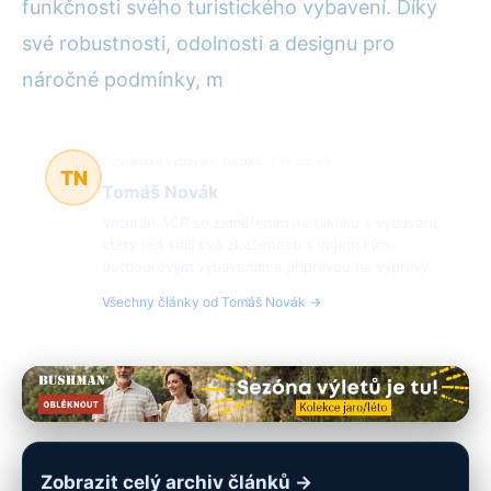
funkčnosti svého turistického vybavení. Díky
své robustnosti, odolnosti a designu pro
náročné podmínky, m
vojenské vybavení, taktika
214 článků
TN
Tomáš Novák
Veterán AČR se zaměřením na taktiku a vybavení,
který rád sdílí své zkušenosti s vojenským
outdoorovým vybavením a přípravou na výpravy.
Všechny články od Tomáš Novák →
Zobrazit celý archiv článků →