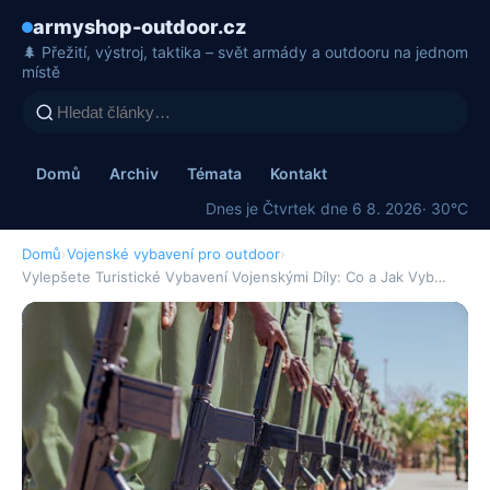
armyshop-outdoor.cz
🌲 Přežití, výstroj, taktika – svět armády a outdooru na jednom
místě
Domů
Archiv
Témata
Kontakt
Dnes je Čtvrtek dne 6 8. 2026
· 30°C
Domů
›
Vojenské vybavení pro outdoor
›
Vylepšete Turistické Vybavení Vojenskými Díly: Co a Jak Vyb…