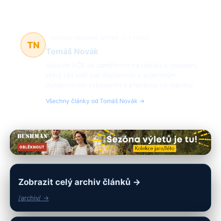
vojenské vybavení, taktika
214 článků
TN
Tomáš Novák
Veterán AČR se zaměřením na taktiku a vybavení,
který rád sdílí své zkušenosti s vojenským
outdoorovým vybavením a přípravou na výpravy.
Všechny články od Tomáš Novák →
Zobrazit celý archiv článků →
/archiv/ →