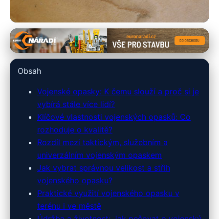
armyshop-outdoor.cz
Vojenské Opasky: Praktický
Obsah
Průvodce Výběrem a Použitím
Vojenské opasky: K čemu slouží a proč si je
22. 3. 2026
· 9 min čtení · Autor: Tomáš Novák
vybírá stále více lidí?
Klíčové vlastnosti vojenských opasků: Co
rozhoduje o kvalitě?
Rozdíl mezi taktickým, služebním a
univerzálním vojenským opaskem
Jak vybrat správnou velikost a střih
vojenského opasku?
Praktické využití vojenského opasku v
terénu i ve městě
Údržba a životnost: Jak pečovat o vojenský