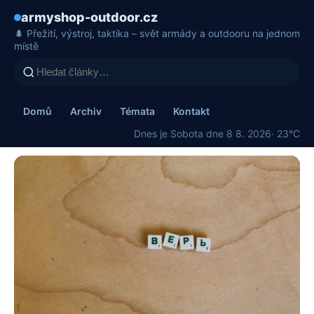
armyshop-outdoor.cz
🌲 Přežití, výstroj, taktika – svět armády a outdooru na jednom
místě
Domů
Archiv
Témata
Kontakt
Dnes je Sobota dne 8 8. 2026
· 23°C