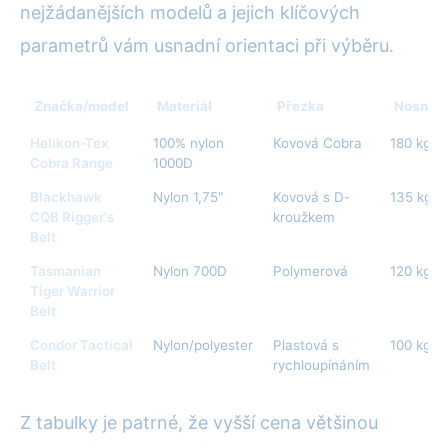
nejžádanějších modelů a jejich klíčových
parametrů vám usnadní orientaci při výběru.
Značka/model
Materiál
Přezka
Nosnos
Helikon-Tex
100% nylon
Kovová Cobra
180 kg
Cobra Range
1000D
Blackhawk
Nylon 1,75"
Kovová s D-
135 kg
CQB Rigger's
kroužkem
Belt
Tasmanian
Nylon 700D
Polymerová
120 kg
Tiger Warrior
Belt
Condor Tactical
Nylon/polyester
Plastová s
100 kg
Belt
rychloupínáním
Z tabulky je patrné, že vyšší cena většinou