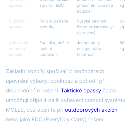
opasek
survival, EDC
připevnění sumek a
kg
pouzder
Služební
Policie, ostraha,
Vysoká pevnost,
120–1
opasek
security
často ergonomicky
kg
tvarovaný
Univerzální
Turistika, běžné
Jednoduchý
80–12
vojenský
nošení,
design, nízká
kg
opasek
cestování
hmotnost
Základní rozdíly spočívají v možnostech
upevnění výbavy, odolnosti a pohodlí při
dlouhodobém nošení.
Taktické opasky
často
umožňují připojit další vybavení pomocí systému
MOLLE, což oceníte při
outdoorových akcích
nebo jako EDC (EveryDay Carry) řešení.