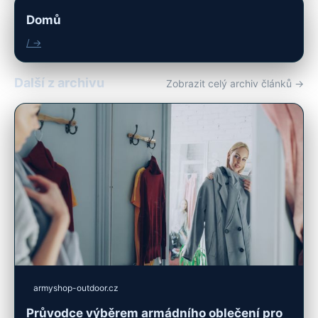
Domů
/ →
Další z archivu
Zobrazit celý archiv článků →
armyshop-outdoor.cz
Průvodce výběrem armádního oblečení pro