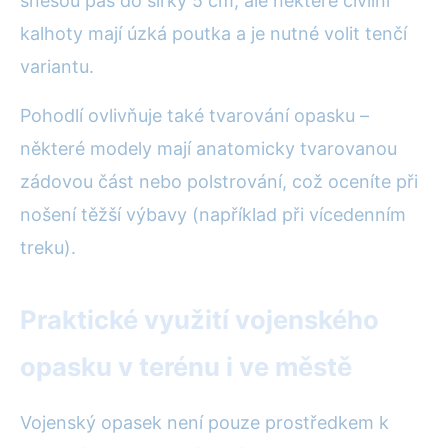
snesou pás do šířky 5 cm, ale některé civilní
kalhoty mají úzká poutka a je nutné volit tenčí
variantu.
Pohodlí ovlivňuje také tvarování opasku –
některé modely mají anatomicky tvarovanou
zádovou část nebo polstrování, což oceníte při
nošení těžší výbavy (například při vícedenním
treku).
Praktické využití vojenského
opasku v terénu i ve městě
Vojenský opasek není pouze prostředkem k