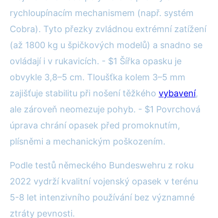
rychloupínacím mechanismem (např. systém
Cobra). Tyto přezky zvládnou extrémní zatížení
(až 1800 kg u špičkových modelů) a snadno se
ovládají i v rukavicích. - $1 Šířka opasku je
obvykle 3,8–5 cm. Tloušťka kolem 3–5 mm
zajišťuje stabilitu při nošení těžkého
vybavení
,
ale zároveň neomezuje pohyb. - $1 Povrchová
úprava chrání opasek před promoknutím,
plísněmi a mechanickým poškozením.
Podle testů německého Bundeswehru z roku
2022 vydrží kvalitní vojenský opasek v terénu
5-8 let intenzivního používání bez významné
ztráty pevnosti.