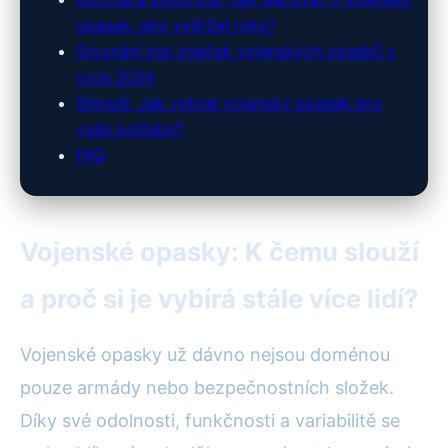
opasek, aby vydržel roky?
Srovnání top značek vojenských opasků v
roce 2024
Shrnutí: Jak vybrat vojenský opasek pro
vaše potřeby?
FAQ
Vojenské opasky: K čemu slouží
a proč si je vybírá stále více lidí?
Vojenské opasky už dávno nejsou doménou
pouze armády nebo bezpečnostních složek.
Díky své odolnosti, funkčnosti a variabilitě se