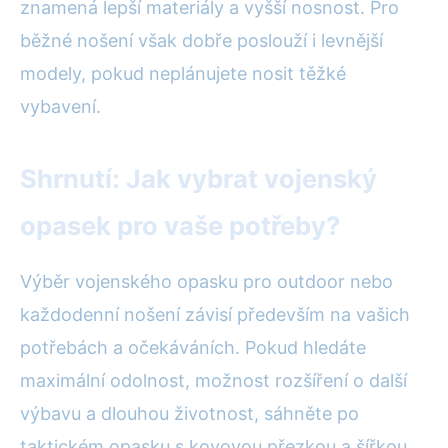
znamená lepší materiály a vyšší nosnost. Pro
běžné nošení však dobře poslouží i levnější
modely, pokud neplánujete nosit těžké
vybavení.
Shrnutí: Jak vybrat vojenský
opasek pro vaše potřeby?
Výběr vojenského opasku pro outdoor nebo
každodenní nošení závisí především na vašich
potřebách a očekáváních. Pokud hledáte
maximální odolnost, možnost rozšíření o další
výbavu a dlouhou životnost, sáhněte po
taktickém opasku s kovovou přezkou a šířkou