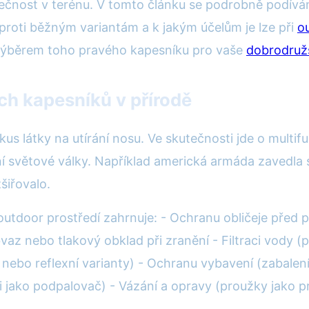
ečnost v terénu. V tomto článku se podrobně podívám
oproti běžným variantám a k jakým účelům je lze při
o
 výběrem toho pravého kapesníku pro vaše
dobrodruž
ch kapesníků v přírodě
us látky na utírání nosu. Ve skutečnosti jde o mult
í světové války. Například americká armáda zavedla
zšiřovalo.
outdoor prostředí zahrnuje: - Ochranu obličeje před
vaz nebo tlakový obklad při zranění - Filtraci vody
nebo reflexní varianty) - Ochranu vybavení (zabalení 
i jako podpalovač) - Vázání a opravy (proužky jako 