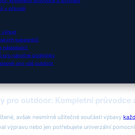
or: Kompletní průvodce a srovnání
ů v přírodě
í výhod
enských kapesníků
 následující:
ků pro náročné podmínky
kapesník pro váš outdoor
y pro outdoor: Kompletní průvodce 
lížené, avšak nesmírně užitečné součásti výbavy
kaž
vival výpravu nebo jen potřebujete univerzální pomocn