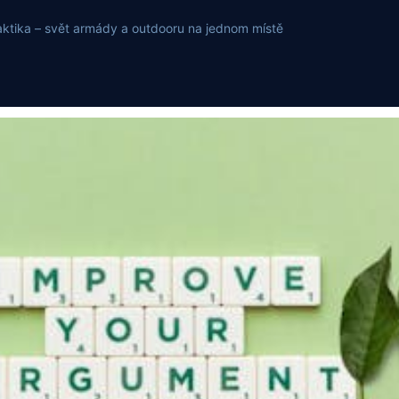
, taktika – svět armády a outdooru na jednom místě