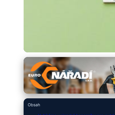
armyshop-outdoor.cz
Váš Průvodce Výb
19. 3. 2026
· 10 min čtení · Autor: Tomáš Novák
Obsah