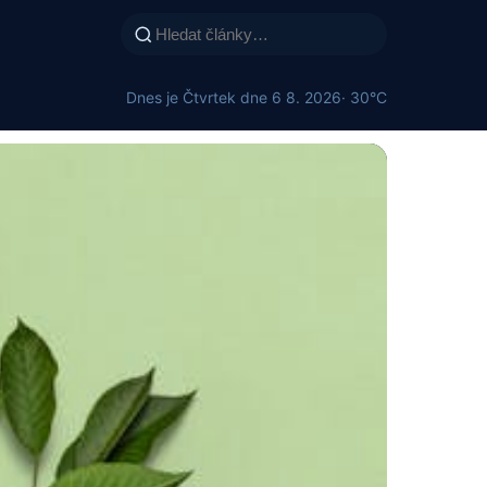
Dnes je Čtvrtek dne 6 8. 2026
· 30°C