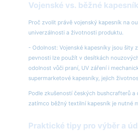
Vojenské vs. běžné kapesní
Proč zvolit právě vojenský kapesník na out
univerzálnosti a životnosti produktu.
- Odolnost: Vojenské kapesníky jsou šity z
pevnosti lze použít v desítkách nouzových
odolnost vůči praní, UV záření i mechani
supermarketové kapesníky, jejich životno
Podle zkušeností českých bushcrafterů a 
zatímco běžný textilní kapesník je nutné 
Praktické tipy pro výběr a 