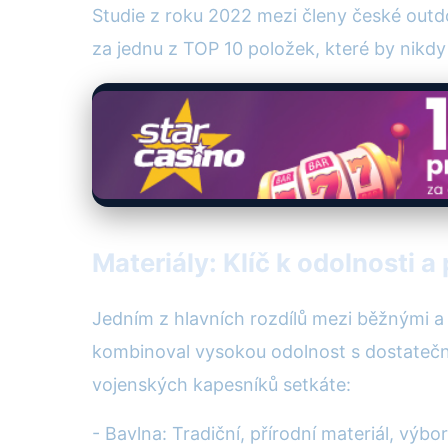
Studie z roku 2022 mezi členy české outdo
za jednu z TOP 10 položek, které by nikdy 
Materiály: Klíč k odolnosti a
Jedním z hlavních rozdílů mezi běžnými a 
kombinoval vysokou odolnost s dostatečnou
vojenských kapesníků setkáte:
- Bavlna: Tradiční, přírodní materiál, výb