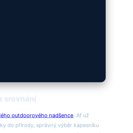
a srovnání
dého outdoorového nadšence
. Ať už
íky do přírody, správný výběr kapesníku