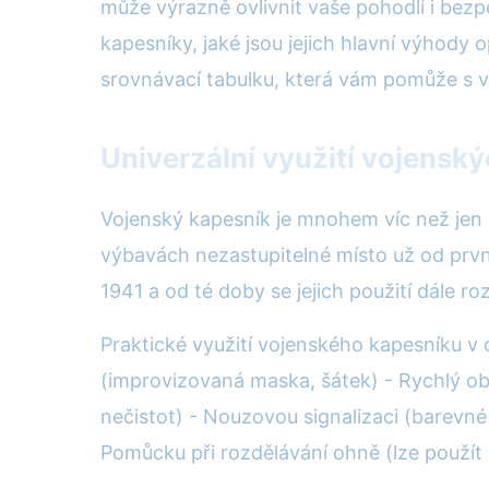
může výrazně ovlivnit vaše pohodlí i bezp
kapesníky, jaké jsou jejich hlavní výhody 
srovnávací tabulku, která vám pomůže s
Univerzální využití vojenský
Vojenský kapesník je mnohem víc než jen k
výbavách nezastupitelné místo už od prvn
1941 a od té doby se jejich použití dále ro
Praktické využití vojenského kapesníku v 
(improvizovaná maska, šátek) - Rychlý ob
nečistot) - Nouzovou signalizaci (barevné 
Pomůcku při rozdělávání ohně (lze použít 