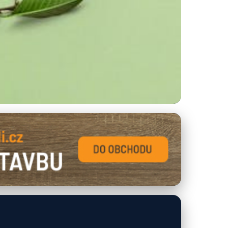
níků pro Outdoor