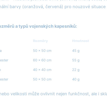
gnální barvy (oranžová, červená) pro nouzové situace
rozměrů a typů vojenských kapesníků:
Rozměry
Hmotnost
a
50 × 50 cm
45 g
ester
60 × 60 cm
55 g
o
40 × 40 cm
22 g
ester
50 × 50 cm
40 g
 nebo velikosti může ovlivnit nejen funkčnost, ale i sk