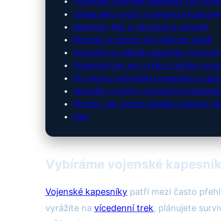
Vybíráme vojenské kapesníky pro outdo
Univerzální využití vojenských kapesník
Materiály: Klíč k odolnosti a pohodlí
Rozměry a design: Na velikosti záleží
Vojenské vs. běžné kapesníky: Srovnán
Praktické tipy pro výběr a údržbu voj
Při výběru vojenského kapesníku zvažte
Speciální varianty vojenských kapesní
Shrnutí: Jak vybrat nejlepší vojenský 
FAQ
Vybíráme vojenské kapesník
Vojenské kapesníky
patří mezi často přeh
vyrážíte na
vícedenní trek
, plánujete sur