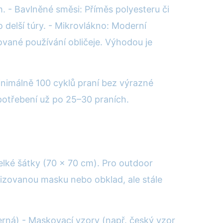
 - Bavlněné směsi: Příměs polyesteru či
o delší túry. - Mikrovlákno: Moderní
ované používání obličeje. Výhodou je
inimálně 100 cyklů praní bez výrazné
otřebení už po 25–30 praních.
lké šátky (70 × 70 cm). Pro outdoor
vizovanou masku nebo obklad, ale stále
černá) - Maskovací vzory (např. český vzor