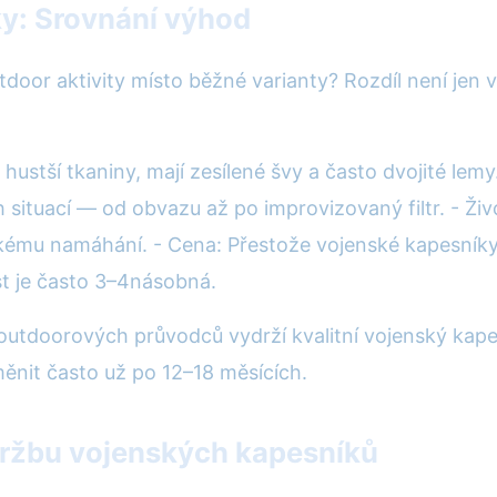
ky: Srovnání výhod
door aktivity místo běžné varianty? Rozdíl není jen v
 hustší tkaniny, mají zesílené švy a často dvojité lem
 situací — od obvazu až po improvizovaný filtr. - Ž
ckému namáhání. - Cena: Přestože vojenské kapesníky
st je často 3–4násobná.
outdoorových průvodců vydrží kvalitní vojenský kapes
měnit často už po 12–18 měsících.
údržbu vojenských kapesníků