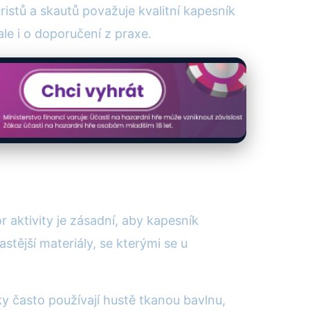
istů a skautů považuje kvalitní kapesník
le i o doporučení z praxe.
 aktivity je zásadní, aby kapesník
tější materiály, se kterými se u
ky často používají hustě tkanou bavlnu,