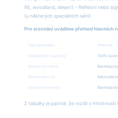
95, woodland, desert) - Reflexní nebo si
(u některých speciálních sérií)
Pro srovnání uvádíme přehled hlavních 
Typ kapesníku
Materiál
Standardní vojenský
100% bavln
Maskovací šátek
Bavlna/poly
Mikrovláknový
Mikrovlákn
Signální kapesník
Bavlna/poly
Z tabulky je patrné, že rozdíl v hmotnosti