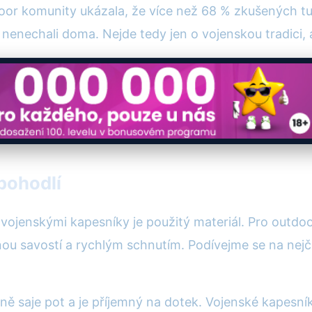
or komunity ukázala, že více než 68 % zkušených tur
nenechali doma. Nejde tedy jen o vojenskou tradici, a
 pohodlí
vojenskými kapesníky je použitý materiál. Pro outdoor
 savostí a rychlým schnutím. Podívejme se na nejčas
orně saje pot a je příjemný na dotek. Vojenské kapesní