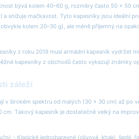
otnost bývá kolem 40–60 g, rozměry často 50 × 50 cm.
í a snižuje mačkavost. Tyto kapesníky jsou ideální pr
 (obvykle kolem 20–30 g), ale méně příjemný na opak
pesníky z roku 2019 musí armádní kapesník vydržet m
 běžné kapesníky z obchodů často vykazují známky op
ti záleží
 v širokém spektru od malých (30 × 30 cm) až po ve
50 cm. Takový kapesník je dostatečně velký na impro
ční: - Klasické jednobarevné (olivová, khaki, šedá, 