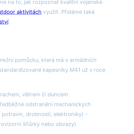
e na to, jak rozpoznat kvalitní vojenské
utdoor aktivitách
využít. Přidáme také
ství
.
ifunkční pomůcku, která má v armádních
 standardizované kapesníky M41 už v roce
 prachem, větrem či sluncem
 (předběžné odstranění mechanických
potravin, drobností, elektroniky) -
provizorní šňůrky nebo obvazy)