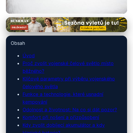
armyshop-outdoor.cz
Nepostradatelný Společník pro
Obsah
Noční Pobyt v Přírodě:
Úvod
Vojenské Čelovky
Proč zvolit vojenské čelové světlo místo
běžného?
27. 2. 2026
· 9 min čtení · Autor: Lucie Marešová
Klíčové parametry při výběru vojenského
čelového světla
Funkce a technologie, které usnadní
kempování
Odolnost a životnost: Na co si dát pozor?
Komfort při nošení a přizpůsobení
Kdy zvolit dobíjecí akumulátor a kdy
klasické baterie?