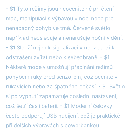
- $1 Tyto režimy jsou neocenitelné při čtení
map, manipulaci s výbavou v noci nebo pro
nenápadný pohyb ve tmě. Červené světlo
například neoslepuje a nenarušuje noční vidění.
- $1 Slouží nejen k signalizaci v nouzi, ale i k
odstrašení zvířat nebo k sebeobraně. - $1
Některé modely umožňují přepínání režimů
pohybem ruky před senzorem, což oceníte v
rukavicích nebo za špatného počasí. - $1 Světlo
si po vypnutí zapamatuje poslední nastavení,
což šetří čas i baterii. - $1 Moderní čelovky
často podporují USB nabíjení, což je praktické
při delších výpravách s powerbankou.