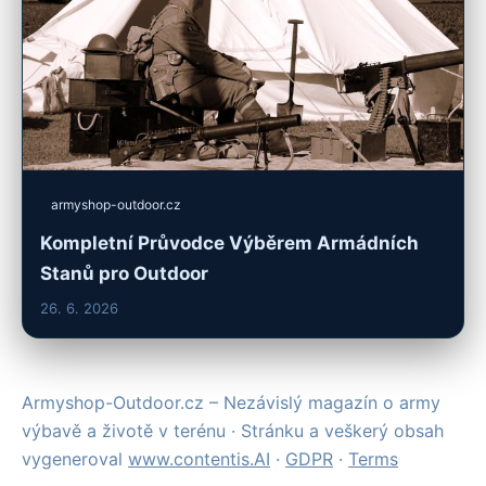
armyshop-outdoor.cz
Kompletní Průvodce Výběrem Armádních
Stanů pro Outdoor
26. 6. 2026
Armyshop-Outdoor.cz – Nezávislý magazín o army
výbavě a životě v terénu · Stránku a veškerý obsah
vygeneroval
www.contentis.AI
·
GDPR
·
Terms