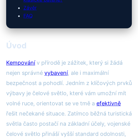
Závěr
FAQ
Úvod
Kempování
v přírodě je zážitek, který si žádá
nejen správné
vybavení
, ale i maximální
bezpečnost a pohodlí. Jedním z klíčových prvků
výbavy je čelové světlo, které vám umožní mít
volné ruce, orientovat se ve tmě a
efektivně
řešit nečekané situace. Zatímco běžná turistická
světla často postačí na základní účely, vojenské
čelové světlo přináší vyšší standard odolnosti,