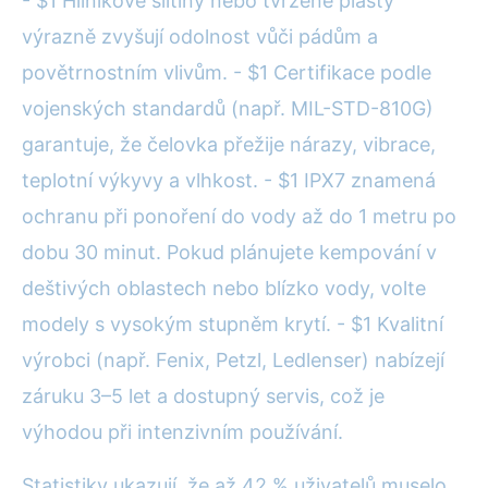
- $1 Hliníkové slitiny nebo tvrzené plasty
výrazně zvyšují odolnost vůči pádům a
povětrnostním vlivům. - $1 Certifikace podle
vojenských standardů (např. MIL-STD-810G)
garantuje, že čelovka přežije nárazy, vibrace,
teplotní výkyvy a vlhkost. - $1 IPX7 znamená
ochranu při ponoření do vody až do 1 metru po
dobu 30 minut. Pokud plánujete kempování v
deštivých oblastech nebo blízko vody, volte
modely s vysokým stupněm krytí. - $1 Kvalitní
výrobci (např. Fenix, Petzl, Ledlenser) nabízejí
záruku 3–5 let a dostupný servis, což je
výhodou při intenzivním používání.
Statistiky ukazují, že až 42 % uživatelů muselo