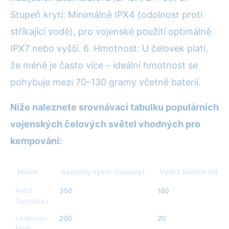
Stupeň krytí: Minimálně IPX4 (odolnost proti
stříkající vodě), pro vojenské použití optimálně
IPX7 nebo vyšší. 6. Hmotnost: U čelovek platí,
že méně je často více – ideální hmotnost se
pohybuje mezi 70–130 gramy včetně baterií.
Níže naleznete srovnávací tabulku populárních
vojenských čelových světel vhodných pro
kempování:
Model
Svetelný výkon (lumeny)
Výdrž baterie (h)
Petzl
350
160
Tactikka+
Ledlenser
200
20
MH6