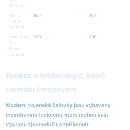
Military
Fenix
950
100
HL60R
Tactical
Princeton
300
200
Tec
Remix
Tactical
Funkce a technologie, které
usnadní kempování
Moderní vojenské čelovky jsou vybaveny
inovativními funkcemi, které mohou vaši
výpravu zjednodušit a zpříjemnit: