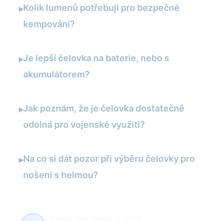
Kolik lumenů potřebuji pro bezpečné
▸
kempování?
Je lepší čelovka na baterie, nebo s
▸
akumulátorem?
Jak poznám, že je čelovka dostatečně
▸
odolná pro vojenské využití?
Na co si dát pozor při výběru čelovky pro
▸
nošení s helmou?
kuchyně, spací vybavení
41 článků