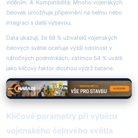
viděním. 4. Kompatibilita: Mnoho vojenských
čelovek umožňuje připevnění na helmu nebo
integraci s další výbavou.
Data ukazují, že 68 % uživatelů vojenských
čelových světel oceňuje vyšší odolnost v
náročných podmínkách, zatímco 54 % uvádí
jako klíčový faktor dlouhou výdrž baterie.
Klíčové parametry při výběru
vojenského čelového světla