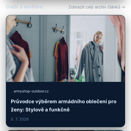
Další z archivu
Zobrazit celý archiv článků →
armyshop-outdoor.cz
Průvodce výběrem armádního oblečení pro
ženy: Stylově a funkčně
5. 7. 2026