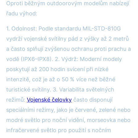
Oproti běžným outdoorovým modelům nabízejí
řadu výhod:
1. Odolnost: Podle standardu MIL-STD-810G
vydrží vojenské svítilny pád z výšky až 2 metrů
a často splňují zvýšenou ochranu proti prachu a
vodě (IPX6–IPX8). 2. Výdrž: Moderní modely
poskytují až 200 hodin svícení při nízké
intenzitě, což je až o 50 % více než běžné
turistické svítilny. 3. Variabilita světelných
režimů:
Vojenské čelovky
často disponují
speciálními režimy, jako je červené, zelené nebo
modré světlo pro noční vidění, morseovka nebo
infračervené světlo pro použití s nočním