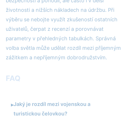
bezpečnosti a pohodlí, ale často i v delší
životnosti a nižších nákladech na údržbu. Při
výběru se nebojte využít zkušeností ostatních
uživatelů, čerpat z recenzí a porovnávat
parametry v přehledných tabulkách. Správná
volba světla může udělat rozdíl mezi příjemným
zážitkem a nepříjemným dobrodružstvím.
FAQ
Jaký je rozdíl mezi vojenskou a
▸
turistickou čelovkou?