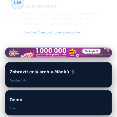
LM
Lucie Marešová
Outdoorová kuchařka a milovnice campingových
výprav, která testuje a hodnotí vojenské
kuchyňské vybavení a spací systémy.
Všechny články od Lucie Marešová →
Zobrazit celý archiv článků →
/archiv/ →
Domů
/ →