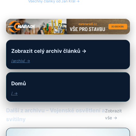
Všechny články od Jan Král →
Zobrazit celý archiv článků →
/archiv/ →
Domů
/ →
Další z archivu – Vojenské osvětlení a
Zobrazit
vše →
svítilny