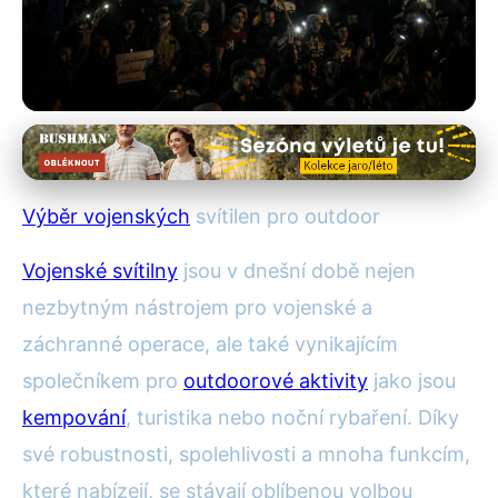
Vojenské osvětlení a svítilny
Nejlepší Vojenské Svítilny pro
Výběr vojenských
svítilen pro outdoor
Outdoor: Jak Vybrat Tu
Vojenské svítilny
jsou v dnešní době nejen
Pravou?
nezbytným nástrojem pro vojenské a
26. 12. 2025
· 4 min čtení · Autor: Jan Král
záchranné operace, ale také vynikajícím
společníkem pro
outdoorové aktivity
jako jsou
kempování
, turistika nebo noční rybaření. Díky
své robustnosti, spolehlivosti a mnoha funkcím,
které nabízejí, se stávají oblíbenou volbou