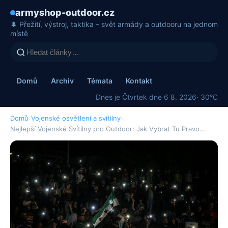
armyshop-outdoor.cz
🌲 Přežití, výstroj, taktika – svět armády a outdooru na jednom
místě
Domů
Archiv
Témata
Kontakt
Dnes je Čtvrtek dne 6 8. 2026
· 30°C
Domů
›
Vojenské osvětlení a svítilny
›
Nejlepší Vojenské Svítilny pro Outdoor: Jak Vybrat Tu Pravo…