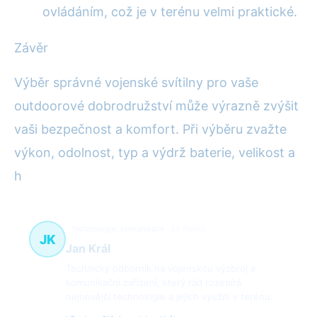
ovládáním, což je v terénu velmi praktické.
Závěr
Výběr správné vojenské svítilny pro vaše
outdoorové dobrodružství může výrazně zvýšit
vaši bezpečnost a komfort. Při výběru zvažte
výkon, odolnost, typ a výdrž baterie, velikost a
h
technologie, komunikace
38 článků
JK
Jan Král
Technický odborník na vojenskou výzbroj a
komunikační zařízení, který rád rozebírá
nejnovější technologie a jejich využití v terénu.