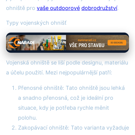
ohniště pro
vaše outdoorové
dobrodružství
.
Typy vojenských ohnišť
Vojenská ohniště se liší podle designu, materiálu
a účelu použití. Mezi nejpopulárnější patří:
Přenosné ohniště: Tato ohniště jsou lehká
a snadno přenosná, což je ideální pro
situace, kdy je potřeba rychle měnit
polohu.
Zakopávací ohniště: Tato varianta vyžaduje