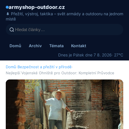
armyshop-outdoor.cz
🌲 Přežití, výstroj, taktika – svět armády a outdooru na jednom
místě
Domů
Archiv
Témata
Kontakt
Dnes je Pátek dne 7 8. 2026
· 27°C
Domů
›
Bezpečnost a přežití v přírodě
›
Nejlepší Vojenské Ohniště pro Outdoor: Kompletní Průvodce