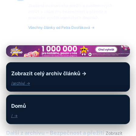
Zkušená instruktorka přežití a outdoorových
aktivit s vášní pro bezpečnost v přírodě a
praktické využití vojenských doplňků.
Všechny články od Petra Dvořáková →
Zobrazit celý archiv článků →
/archiv/ →
Domů
/ →
Další z archivu – Bezpečnost a přežití
Zobrazit