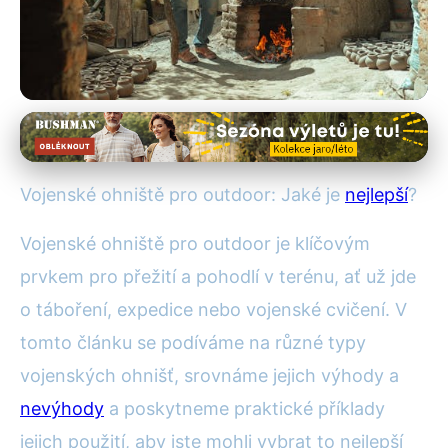
Bezpečnost a přežití v přírodě
Nejlepší Vojenské Ohniště pro
Vojenské ohniště pro outdoor: Jaké je
nejlepší
?
Outdoor: Kompletní Průvodce
Vojenské ohniště pro outdoor je klíčovým
8. 11. 2025
· 4 min čtení · Autor: Petra Dvořáková
prvkem pro přežití a pohodlí v terénu, ať už jde
o táboření, expedice nebo vojenské cvičení. V
tomto článku se podíváme na různé typy
vojenských ohnišť, srovnáme jejich výhody a
nevýhody
a poskytneme praktické příklady
jejich použití, aby jste mohli vybrat to nejlepší