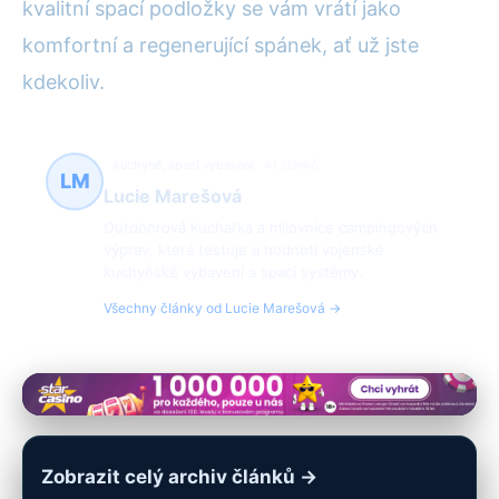
kvalitní spací podložky se vám vrátí jako
komfortní a regenerující spánek, ať už jste
kdekoliv.
kuchyně, spací vybavení
41 článků
LM
Lucie Marešová
Outdoorová kuchařka a milovnice campingových
výprav, která testuje a hodnotí vojenské
kuchyňské vybavení a spací systémy.
Všechny články od Lucie Marešová →
Zobrazit celý archiv článků →