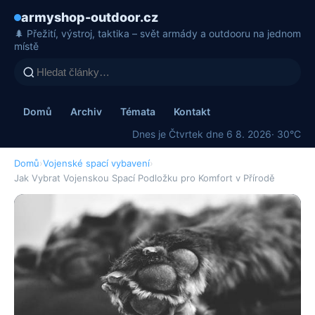
armyshop-outdoor.cz
🌲 Přežití, výstroj, taktika – svět armády a outdooru na jednom
místě
Domů
Archiv
Témata
Kontakt
Dnes je Čtvrtek dne 6 8. 2026
· 30°C
Domů
›
Vojenské spací vybavení
›
Jak Vybrat Vojenskou Spací Podložku pro Komfort v Přírodě