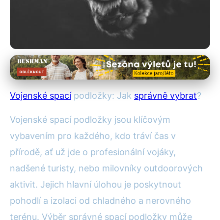
Vojenské spací vybavení
Jak Vybrat Vojenskou Spací
Vojenské spací
podložky: Jak
správně vybrat
?
Podložku pro Komfort v Přírodě
Vojenské spací podložky jsou klíčovým
13. 1. 2026
· 4 min čtení · Autor: Lucie Marešová
vybavením pro každého, kdo tráví čas v
přírodě, ať už jde o profesionální vojáky,
nadšené turisty, nebo milovníky outdoorových
aktivit. Jejich hlavní úlohou je poskytnout
pohodlí a izolaci od chladného a nerovného
terénu. Výběr správné spací podložky může