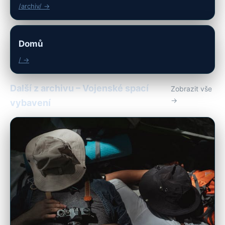
/archiv/ →
Domů
/ →
Další z archivu – Vojenské spací
Zobrazit vše
→
vybavení